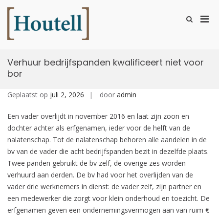
Ga
naar
Prim
Toon
de
zoekformu
Houtell
men
inhoud
voor
mobi
Verhuur bedrijfspanden kwalificeert niet voor
bor
Geplaatst op
juli 2, 2026
door
admin
Een vader overlijdt in november 2016 en laat zijn zoon en
dochter achter als erfgenamen, ieder voor de helft van de
nalatenschap. Tot de nalatenschap behoren alle aandelen in de
bv van de vader die acht bedrijfspanden bezit in dezelfde plaats.
Twee panden gebruikt de bv zelf, de overige zes worden
verhuurd aan derden. De bv had voor het overlijden van de
vader drie werknemers in dienst: de vader zelf, zijn partner en
een medewerker die zorgt voor klein onderhoud en toezicht. De
erfgenamen geven een ondernemingsvermogen aan van ruim €