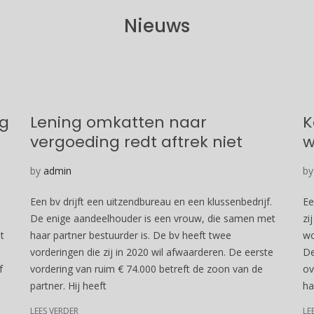
Nieuws
eg
Lening omkatten naar
K
vergoeding redt aftrek niet
w
by
admin
b
Een bv drijft een uitzendbureau en een klussenbedrijf.
Ee
De enige aandeelhouder is een vrouw, die samen met
zi
t
haar partner bestuurder is. De bv heeft twee
wo
vorderingen die zij in 2020 wil afwaarderen. De eerste
De
f
vordering van ruim € 74.000 betreft de zoon van de
ov
partner. Hij heeft
ha
LEES VERDER
LE