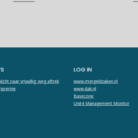
WS
LOG IN
licht naar vrijwillig: weg aftrek
www.mijngeldzaken.nl
npremie
www.dak.nl
Basecone
Unit4 Management Monitor