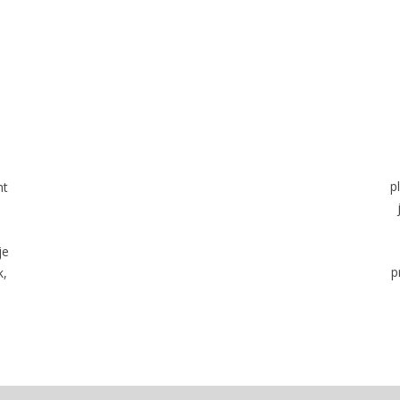
p
ht
je
p
k,