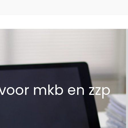
zoekformulier
 voor mkb en zzp