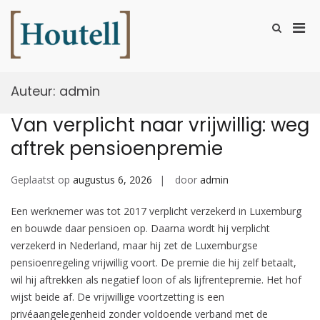
Ga
naar
Prim
Toon
de
zoekformu
Houtell
men
inhoud
voor
mobi
Auteur:
admin
Van verplicht naar vrijwillig: weg
aftrek pensioenpremie
Geplaatst op
augustus 6, 2026
door
admin
Een werknemer was tot 2017 verplicht verzekerd in Luxemburg
en bouwde daar pensioen op. Daarna wordt hij verplicht
verzekerd in Nederland, maar hij zet de Luxemburgse
pensioenregeling vrijwillig voort. De premie die hij zelf betaalt,
wil hij aftrekken als negatief loon of als lijfrentepremie. Het hof
wijst beide af. De vrijwillige voortzetting is een
privéaangelegenheid zonder voldoende verband met de