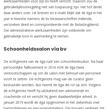
werkzaamheden voor zijn bv heeft verricht. Daarom zou de
gebruikelijkloonregeling niet van toepassing zijn. Het hof denkt
daar anders over. Uit brieven en e-mails blijkt dat de dga in het
jaar in kwestie namens de bv bezwaarschriften indiende,
verzoeken deed en correspondeerde met de Belastingdienst.
Die administratieve werkzaamheden zijn voldoende om
gebruikelijk loon in aanmerking te nemen.
Schoonheidssalon via bv
De echtgenote van de dga runt een schoonheidssalon. Na haar
persoonlijke faillissement in 2016 richt de dga twee
vennootschappen op om de salon met behoud van personeel
voort te zetten. De echtgenote mag van de curator geen
bestuurder worden, dus neemt de dga die rol op zich. Volgens
de echtgenote heeft hij uitsluitend een adviserende en
coachende rol en verricht hij geen daadwerkelijke arbeid. In
januari 2019 wordt de dga opgenomen in het ziekenhuis met
hartproblemen en een longontsteking. Zijn huisarts verklaart dat