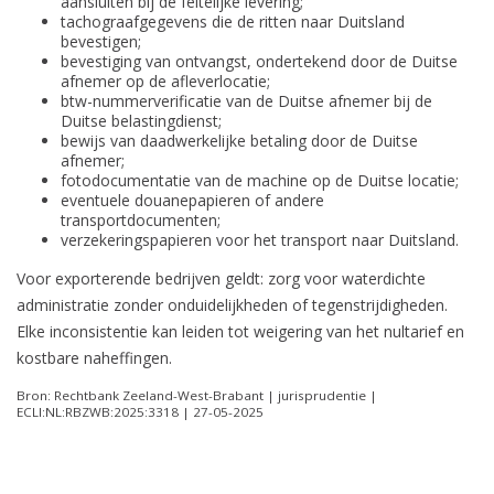
aansluiten bij de feitelijke levering;
tachograafgegevens die de ritten naar Duitsland
bevestigen;
bevestiging van ontvangst, ondertekend door de Duitse
afnemer op de afleverlocatie;
btw-nummerverificatie van de Duitse afnemer bij de
Duitse belastingdienst;
bewijs van daadwerkelijke betaling door de Duitse
afnemer;
fotodocumentatie van de machine op de Duitse locatie;
eventuele douanepapieren of andere
transportdocumenten;
verzekeringspapieren voor het transport naar Duitsland.
Voor exporterende bedrijven geldt: zorg voor waterdichte
administratie zonder onduidelijkheden of tegenstrijdigheden.
Elke inconsistentie kan leiden tot weigering van het nultarief en
kostbare naheffingen.
Bron: Rechtbank Zeeland-West-Brabant | jurisprudentie |
ECLI:NL:RBZWB:2025:3318 | 27-05-2025