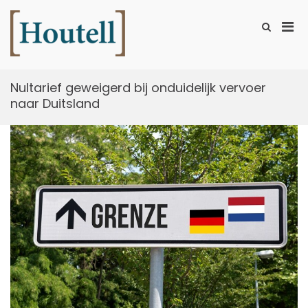
Ga
naar
Prim
Toon
de
zoekformu
Houtell
men
inhoud
voor
mobi
Nultarief geweigerd bij onduidelijk vervoer
naar Duitsland