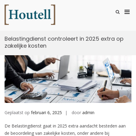
Ga
naar
Prim
Toon
de
zoekformu
Houtell
men
inhoud
voor
mobi
Belastingdienst controleert in 2025 extra op
zakelijke kosten
Geplaatst op
februari 6, 2025
door
admin
De Belastingdienst gaat in 2025 extra aandacht besteden aan
de beoordeling van zakelijke kosten, onder andere bij