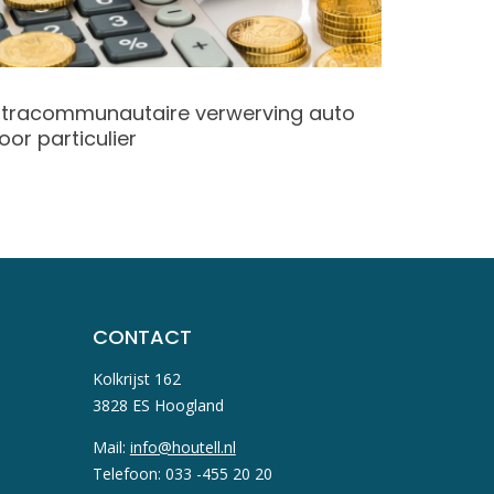
ntracommunautaire verwerving auto
Dienstve
oor particulier
vergelij
CONTACT
Kolkrijst 162
3828 ES Hoogland
Mail:
info@houtell.nl
Telefoon: 033 -455 20 20