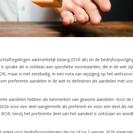
schuifregelingen aanmerkelijk belang (DSR ab) en de bedrijfsopvolging
s sprake als is voldaan aan specifieke voorwaarden, die in de wet zij
 maar is niet eenduidig. In een nota van wijziging op het wetsvoors
d om preferente aandelen in de wet te definiëren als aandelen met vo
erente aandelen hebben als kenmerken van gewone aandelen. Voor d
 2026 voor een deel aangemerkt als preferent en voor een deel als ni
BOR, tenzij het preferente deel van het aandeel is ontstaan en word
 enkel voor bedrijfsopvolgingen die op of na 1 januari 2026 plaatsvi