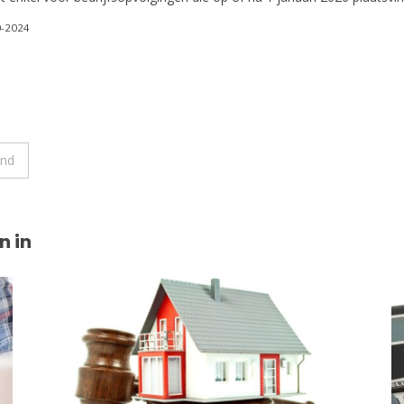
0-2024
ond
n in