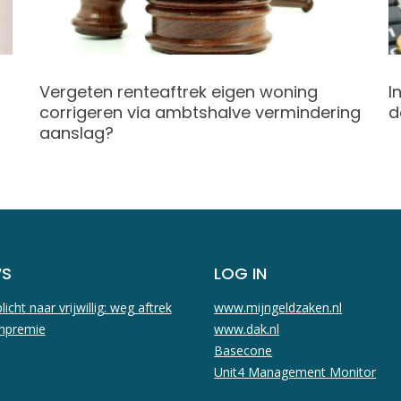
Vergeten renteaftrek eigen woning
I
corrigeren via ambtshalve vermindering
d
aanslag?
WS
LOG IN
licht naar vrijwillig: weg aftrek
www.mijngeldzaken.nl
npremie
www.dak.nl
Basecone
Unit4 Management Monitor