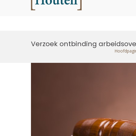
Houtell
Ga
naar
Verzoek ontbinding arbeidsov
de
inhoud
Hoofdpagi