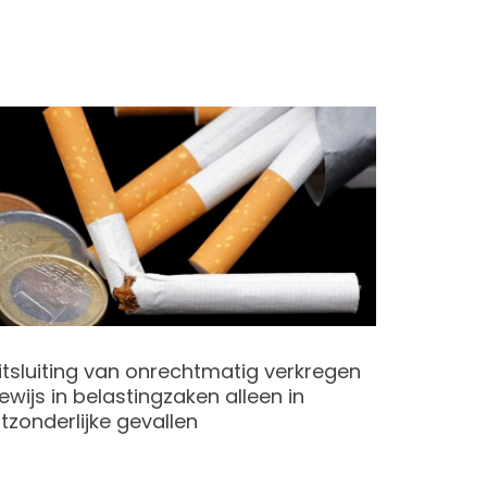
itsluiting van onrechtmatig verkregen
Geen te
ewijs in belastingzaken alleen in
maatsc
itzonderlijke gevallen