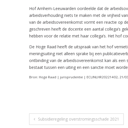
Hof Arnhem-Leeuwarden oordeelde dat de arbeidsove
arbeidsverhouding niets te maken met de vrijheid van
van de arbeidsovereenkomst vormt een reactie op de 
geschreven heeft de docente een aantal collega’s g
hebben voor de relatie met haar collega’s. Het hof 
De Hoge Raad heeft de uitspraak van het hof verniet
meningsuiting niet alleen sprake bij een publicatieve
ontbinding van de arbeidsovereenkomst kan als een s
bestaat tussen een uiting en een sanctie moet worden
Bron: Hoge Raad | jurisprudentie | ECLINLHR20221402, 21/0
Berichtnavigatie
Subsidieregeling overstromingsschade 2021