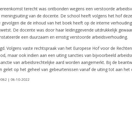
reenkomst terecht was ontbonden wegens een verstoorde arbeidsver
 meningsuiting van de docente. De school heeft volgens het hof deze 
gevolgen die de inhoud van het boek heeft op de interne verhouding
ekwetst. De docente was door haar leidinggevende uitdrukkelijk gewa
constateerde een duurzaam en ernstig verstoorde arbeidsverhouding.
igd. Volgens vaste rechtspraak van het Europese Hof voor de Rechten 
rbod, maar ook indien aan een uiting sancties van bijvoorbeeld arbeid
anctie van arbeidsrechtelijke aard worden aangemerkt. Bij de beant
 gelet op het geheel van gebeurtenissen vanaf de uiting tot aan het 
3062 | 06-10-2022