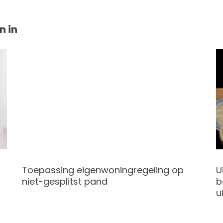
n in
Toepassing eigenwoningregeling op
U
niet-gesplitst pand
b
u