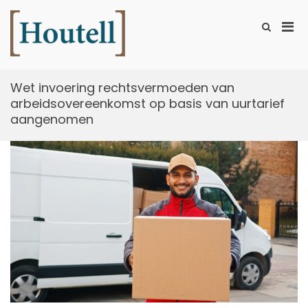
Ga
naar
Prim
Toon
de
zoekformu
Houtell
men
inhoud
voor
mobi
Wet invoering rechtsvermoeden van
arbeidsovereenkomst op basis van uurtarief
aangenomen