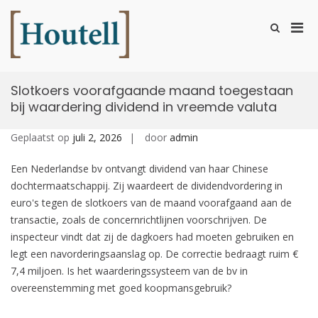
Ga
naar
Prim
Toon
de
zoekformu
Houtell
men
inhoud
voor
mobi
Slotkoers voorafgaande maand toegestaan
bij waardering dividend in vreemde valuta
Geplaatst op
juli 2, 2026
door
admin
Een Nederlandse bv ontvangt dividend van haar Chinese
dochtermaatschappij. Zij waardeert de dividendvordering in
euro's tegen de slotkoers van de maand voorafgaand aan de
transactie, zoals de concernrichtlijnen voorschrijven. De
inspecteur vindt dat zij de dagkoers had moeten gebruiken en
legt een navorderingsaanslag op. De correctie bedraagt ruim €
7,4 miljoen. Is het waarderingssysteem van de bv in
overeenstemming met goed koopmansgebruik?