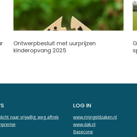
ar
Ontwerpbesluit met uurprijzen
G
kinderopvang 2025
s
WS
LOG IN
licht naar vrijwillig: weg aftrek
www.mijngeldzaken.nl
npremie
www.dak.nl
Basecone