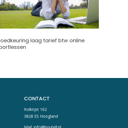
oedkeuring laag tarief btw online
Wijzigi
portlessen
vastste
derdenv
CONTACT
Kolkrijst 162
3828 ES Hoogland
Mail:
info@houtell.nl