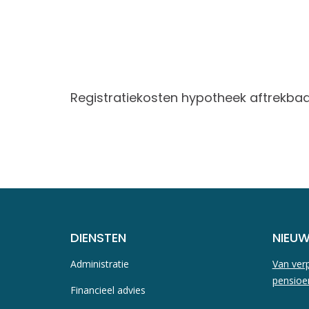
Registratiekosten hypotheek aftrekba
DIENSTEN
NIEU
Administratie
Van verp
pensioe
Financieel advies