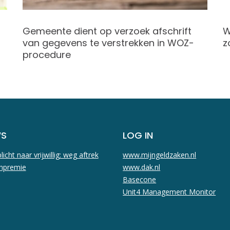
Gemeente dient op verzoek afschrift
W
van gegevens te verstrekken in WOZ-
z
procedure
WS
LOG IN
licht naar vrijwillig: weg aftrek
www.mijngeldzaken.nl
npremie
www.dak.nl
Basecone
Unit4 Management Monitor