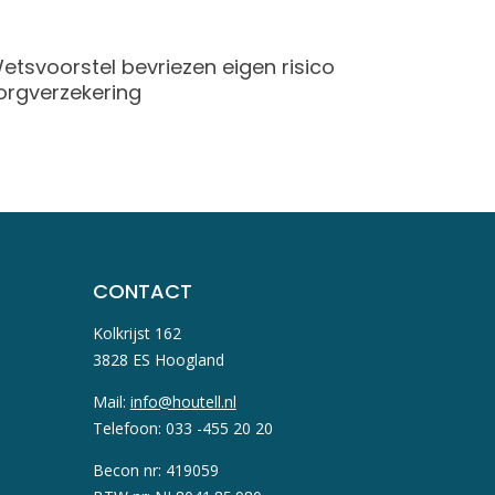
etsvoorstel bevriezen eigen risico
Kampeer
orgverzekering
bestela
CONTACT
Kolkrijst 162
3828 ES Hoogland
Mail:
info@houtell.nl
Telefoon: 033 -455 20 20
Becon nr: 419059