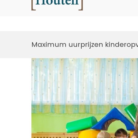
Houtell
Ga
naar
Maximum uurprijzen kinderop
de
inhoud