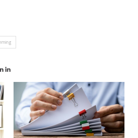
neming
n in