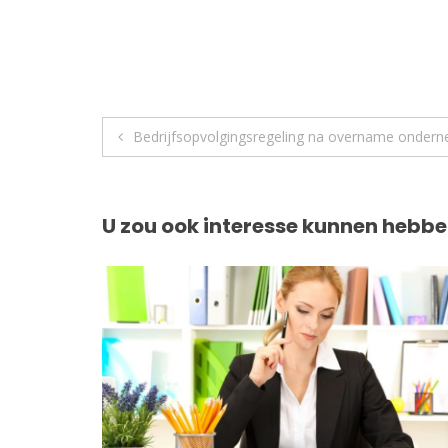
Berichtnavigatie
Bedrijfsopvolgingsregeling na overname onder
U zou ook interesse kunnen hebbe