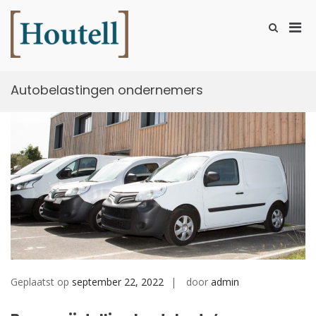
Ga
naar
Prim
Toon
de
zoekformu
Houtell
men
inhoud
voor
mobi
Autobelastingen ondernemers
Geplaatst op
september 22, 2022
door
admin