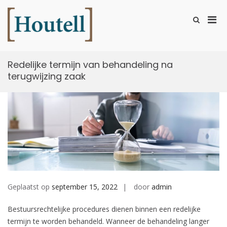
Ga
naar
Prim
Toon
de
zoekformu
Houtell
men
inhoud
voor
mobi
Redelijke termijn van behandeling na
terugwijzing zaak
Geplaatst op
september 15, 2022
door
admin
Bestuursrechtelijke procedures dienen binnen een redelijke
termijn te worden behandeld. Wanneer de behandeling langer