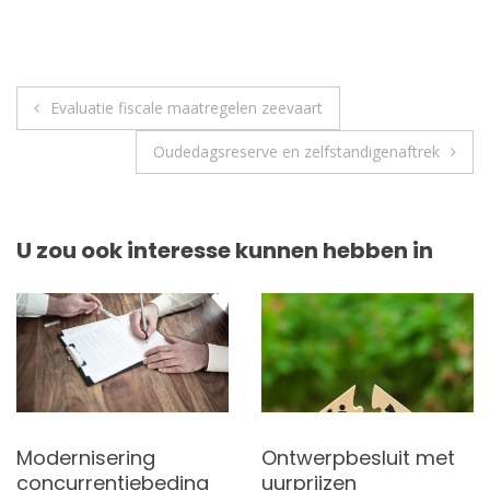
Berichtnavigatie
Evaluatie fiscale maatregelen zeevaart
Oudedagsreserve en zelfstandigenaftrek
U zou ook interesse kunnen hebben in
Modernisering
Ontwerpbesluit met
concurrentiebeding
uurprijzen