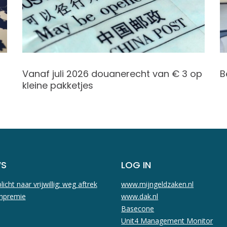
Vanaf juli 2026 douanerecht van € 3 op
B
kleine pakketjes
WS
LOG IN
licht naar vrijwillig: weg aftrek
www.mijngeldzaken.nl
npremie
www.dak.nl
Basecone
Unit4 Management Monitor