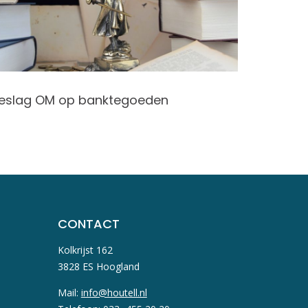
Renteve
eslag OM op banktegoeden
belasti
CONTACT
Kolkrijst 162
3828 ES Hoogland
Mail:
info@houtell.nl