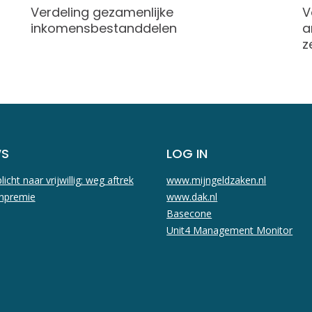
Verdeling gezamenlijke
V
inkomensbestanddelen
a
z
WS
LOG IN
licht naar vrijwillig: weg aftrek
www.mijngeldzaken.nl
npremie
www.dak.nl
Basecone
Unit4 Management Monitor