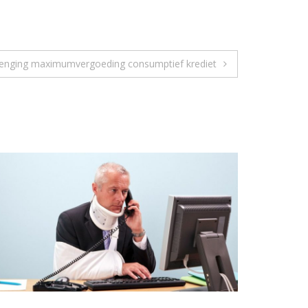
lenging maximumvergoeding consumptief krediet