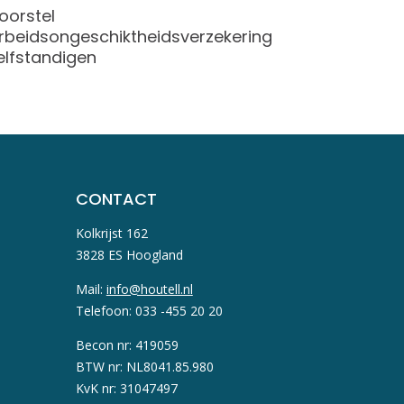
oorstel
Voorkom
rbeidsongeschiktheidsverzekering
elfstandigen
CONTACT
Kolkrijst 162
3828 ES Hoogland
Mail:
info@houtell.nl
Telefoon: 033 -455 20 20
Becon nr: 419059
BTW nr: NL8041.85.980
KvK nr: 31047497