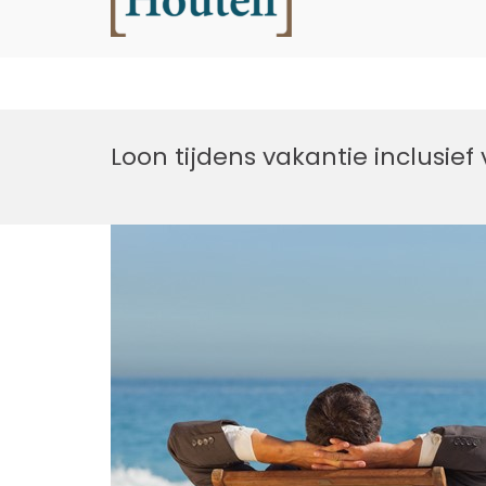
Houtell
Ga
naar
Loon tijdens vakantie inclusie
de
inhoud