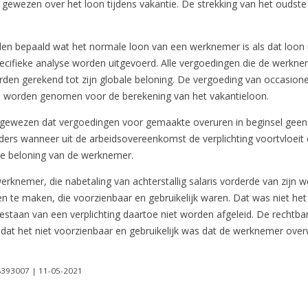
n gewezen over het loon tijdens vakantie. De strekking van het oudste 
en bepaald wat het normale loon van een werknemer is als dat loon 
specifieke analyse worden uitgevoerd. Alle vergoedingen die de werkne
den gerekend tot zijn globale beloning. De vergoeding van occasion
te worden genomen voor de berekening van het vakantieloon.
rop gewezen dat vergoedingen voor gemaakte overuren in beginsel ge
anders wanneer uit de arbeidsovereenkomst de verplichting voortvloe
le beloning van de werknemer.
rknemer, die nabetaling van achterstallig salaris vorderde van zijn
n te maken, die voorzienbaar en gebruikelijk waren. Dat was niet he
bestaan van een verplichting daartoe niet worden afgeleid. De rechtb
 dat het niet voorzienbaar en gebruikelijk was dat de werknemer overw
8393007 | 11-05-2021