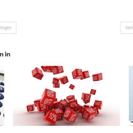
eringen
Ver
n in