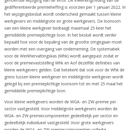
genoemde wijziging van de Wfsv. De inwerkingtreding van de
gedifferentieerde premieheffing is voorzien per 1 januari 2022. In
het wijzigingsbesluit wordt onderscheid gemaakt tussen kleine
werkgevers en middelgrote en grote werkgevers. De loonsom
van een kleine werkgever bedraagt maximaal 25 keer het
gemiddelde premieplichtige loon. In het besluit wordt verder
bepaald hoe voor de bepaling van de grootte omgegaan moet
worden met een overgang van onderneming. De systematiek
voor de Werkhervattingskas (Whk) wordt aangepast zodat er
voor de premievaststelling Whk en Aof dezelfde definities van
kleine werkgevers gelden. Dat betekent dat ook voor de Whk de
grens tussen kleine werkgever en middelgrote werkgever wordt
gelegd bij een premieplichtige loonsom tot en met 25 maal het
gemiddelde premieplichtige loon.
Voor kleine werkgevers worden de WGA- en ZW-premie per
sector vastgesteld. Voor middelgrote werkgevers worden de
WGA- en ZW-premiecomponenten gedeeltelijk per sector en
gedeeltelijk individueel vastgesteld. Voor grote werkgevers
worden de WGA- en ZW-premiecomponenten volledig