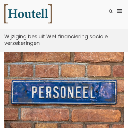
Ga
naar
Prim
Toon
de
zoekformu
Houtell
men
inhoud
voor
mobi
Wijziging besluit Wet financiering sociale
verzekeringen