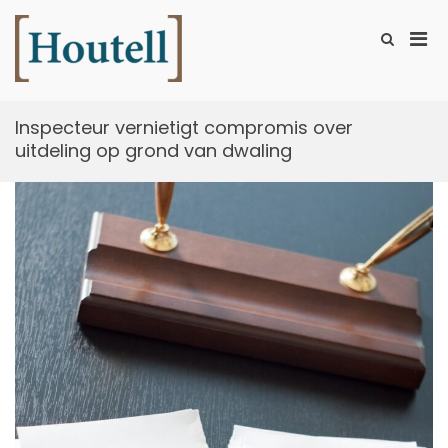
Ga
naar
Prim
Toon
de
zoekformu
Houtell
men
inhoud
voor
mobi
Inspecteur vernietigt compromis over
uitdeling op grond van dwaling