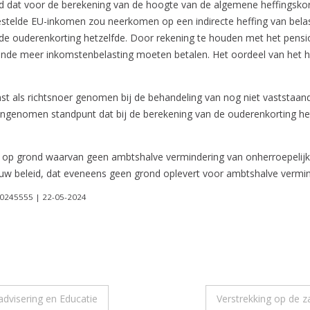
ld dat voor de berekening van de hoogte van de algemene heffings
stelde EU-inkomen zou neerkomen op een indirecte heffing van belas
de ouderenkorting hetzelfde. Door rekening te houden met het pensi
ende meer inkomstenbelasting moeten betalen. Het oordeel van het ho
st als richtsnoer genomen bij de behandeling van nog niet vaststaan
 ingenomen standpunt dat bij de berekening van de ouderenkorting het
e op grond waarvan geen ambtshalve vermindering van onherroepelijk
euw beleid, dat eveneens geen grond oplevert voor ambtshalve vermin
000245555 | 22-05-2024
advisering en Educatie
Verstrekking op de z