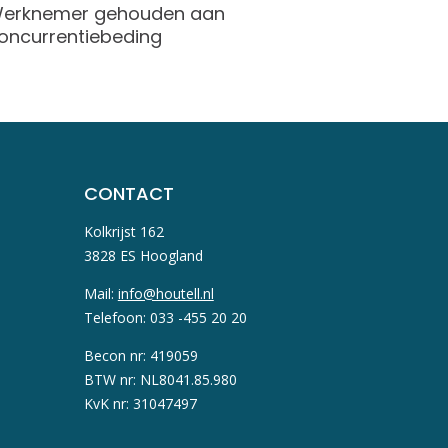
erknemer gehouden aan
Geen be
oncurrentiebeding
CONTACT
Kolkrijst 162
3828 ES Hoogland
Mail:
info@houtell.nl
Telefoon: 033 -455 20 20
Becon nr: 419059
BTW nr: NL8041.85.980
KvK nr: 31047497