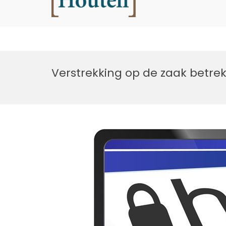
Houtell
Ga
naar
Verstrekking op de zaak betrek
de
inhoud