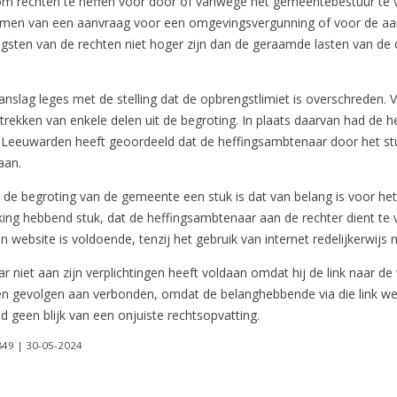
 rechten te heffen voor door of vanwege het gemeentebestuur te ve
nemen van een aanvraag voor een omgevingsvergunning of voor de aa
sten van de rechten niet hoger zijn dan de geraamde lasten van de 
slag leges met de stelling dat de opbrengstlimiet is overschreden.
rekken van enkele delen uit de begroting. In plaats daarvan had de 
eeuwarden heeft geoordeeld dat de heffingsambtenaar door het stu
aan.
 de begroting van de gemeente een stuk is dat van belang is voor het
ng hebbend stuk, dat de heffingsambtenaar aan de rechter dient te ver
 website is voldoende, tenzij het gebruik van internet redelijkerwijs 
niet aan zijn verplichtingen heeft voldaan omdat hij de link naar de
een gevolgen aan verbonden, omdat de belanghebbende via die link we
 geen blijk van een onjuiste rechtsopvatting.
849 | 30-05-2024