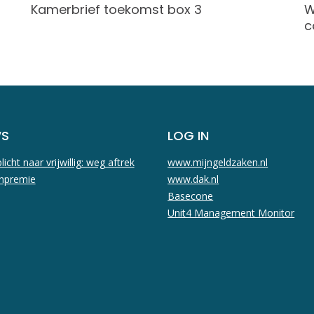
Kamerbrief toekomst box 3
W
c
WS
LOG IN
licht naar vrijwillig: weg aftrek
www.mijngeldzaken.nl
npremie
www.dak.nl
Basecone
Unit4 Management Monitor