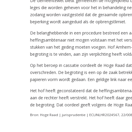
De Gemeentewet biedt gemeenten de mogelijkheid om
leges die worden geheven voor het in behandeling 
zodanig worden vastgesteld dat de geraamde opbreng
beperking wordt aangeduid als de opbrengstlimiet.
De belanghebbende in een procedure bestreed een aan
heffingsambtenaar niet mogen volstaan met het verst
stukken van het geding moeten voegen. Hof Arnhem-L
begroting is te vinden, aan zijn verplichting heeft vold
Op het beroep in cassatie oordeelt de Hoge Raad dat
overschreden. De begroting is een op de zaak betrekki
papieren vorm wordt gedaan. Een geldige link naar een
Het hof heeft geconstateerd dat de heffingsambtenaar 
aan de rechter heeft verstrekt. Het hof heeft daar g
de begroting. Dat oordeel geeft volgens de Hoge Raad
Bron: Hoge Raad | jurisprudentie | ECLINLHR2024567, 22/00