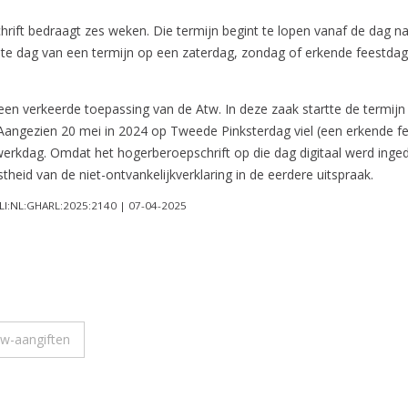
rift bedraagt zes weken. Die termijn begint te lopen vanaf de dag n
te dag van een termijn op een zaterdag, zondag of erkende feestdag 
n verkeerde toepassing van de Atw. In deze zaak startte de termijn
ngezien 20 mei in 2024 op Tweede Pinksterdag viel (een erkende fe
kdag. Omdat het hogerberoepschrift op die dag digitaal werd ingedie
heid van de niet-ontvankelijkverklaring in de eerdere uitspraak.
LI:NL:GHARL:2025:2140 | 07-04-2025
tw-aangiften