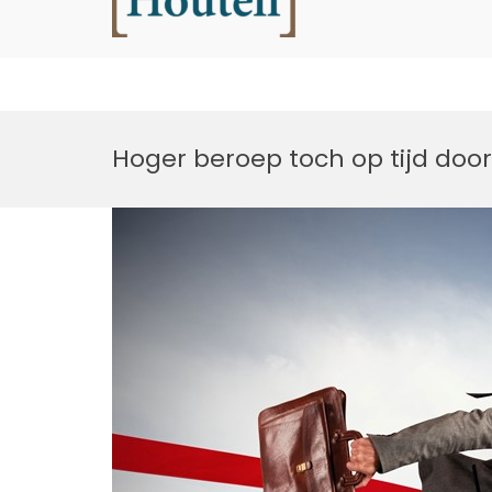
Houtell
Ga
naar
Hoger beroep toch op tijd doo
de
inhoud