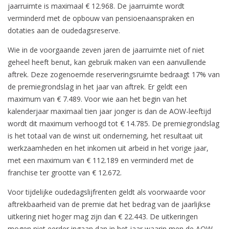
jaarruimte is maximaal € 12.968. De jaarruimte wordt
verminderd met de opbouw van pensioenaanspraken en
dotaties aan de oudedagsreserve.
Wie in de voorgaande zeven jaren de jaarruimte niet of niet
geheel heeft benut, kan gebruik maken van een aanvullende
aftrek. Deze zogenoemde reserveringsruimte bedraagt 17% van
de premiegrondslag in het jaar van aftrek. Er geldt een
maximum van € 7.489. Voor wie aan het begin van het
kalenderjaar maximaal tien jaar jonger is dan de AOW-leeftijd
wordt dit maximum verhoogd tot € 14.785. De premiegrondslag
is het totaal van de winst uit onderneming, het resultaat uit
werkzaamheden en het inkomen uit arbeid in het vorige jaar,
met een maximum van € 112.189 en verminderd met de
franchise ter grootte van € 12.672.
Voor tijdelijke oudedagslijfrenten geldt als voorwaarde voor
aftrekbaarheid van de premie dat het bedrag van de jaarlijkse
uitkering niet hoger mag zijn dan € 22.443. De uitkeringen
mogen niet eerder ingaan dan in het jaar waarin men de AOW-