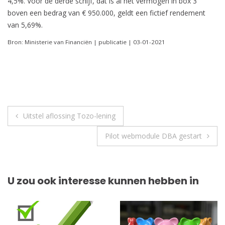
4,5%. Voor de derde schijf, dat is al het vermogen in box 3
boven een bedrag van € 950.000, geldt een fictief rendement
van 5,69%.
Bron: Ministerie van Financiën | publicatie | 03-01-2021
Berichtnavigatie
Uitstel aflossing Tozo-lening
Pilot webmodule DBA gestart
U zou ook interesse kunnen hebben in