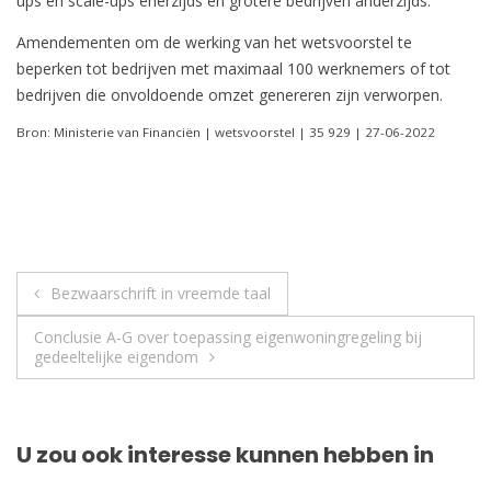
ups en scale-ups enerzijds en grotere bedrijven anderzijds.
Amendementen om de werking van het wetsvoorstel te
beperken tot bedrijven met maximaal 100 werknemers of tot
bedrijven die onvoldoende omzet genereren zijn verworpen.
Bron: Ministerie van Financiën | wetsvoorstel | 35 929 | 27-06-2022
Berichtnavigatie
Bezwaarschrift in vreemde taal
Conclusie A-G over toepassing eigenwoningregeling bij
gedeeltelijke eigendom
U zou ook interesse kunnen hebben in