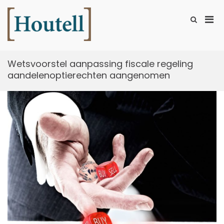
Ga
naar
Prim
Toon
de
zoekformu
Houtell
men
inhoud
voor
mobi
Wetsvoorstel aanpassing fiscale regeling
aandelenoptierechten aangenomen