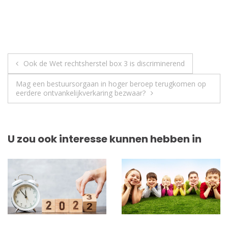
Berichtnavigatie
Ook de Wet rechtsherstel box 3 is discriminerend
Mag een bestuursorgaan in hoger beroep terugkomen op
eerdere ontvankelijkverkaring bezwaar?
U zou ook interesse kunnen hebben in