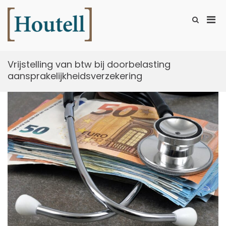
Ga
naar
Prim
Toon
de
zoekformu
Houtell
men
inhoud
voor
mobi
Vrijstelling van btw bij doorbelasting
aansprakelijkheidsverzekering