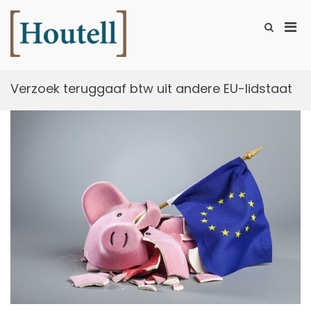
Ga
naar
Prim
Toon
de
zoekformu
Houtell
men
inhoud
voor
mobi
Verzoek teruggaaf btw uit andere EU-lidstaat