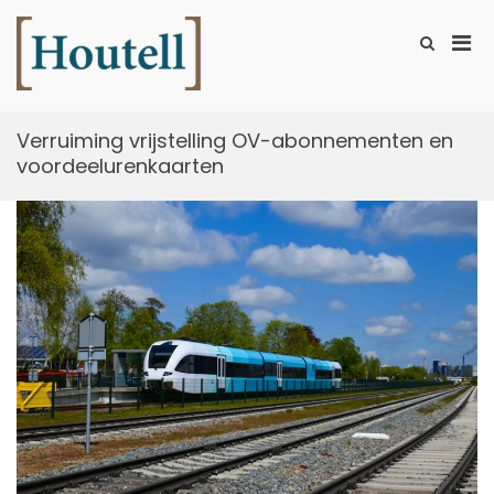
Ga
naar
Prim
Toon
de
zoekformu
Houtell
men
inhoud
voor
mobi
Verruiming vrijstelling OV-abonnementen en
voordeelurenkaarten