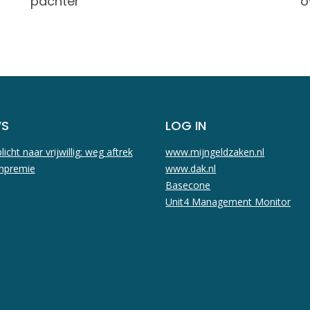
pachter
o
WS
LOG IN
licht naar vrijwillig: weg aftrek
www.mijngeldzaken.nl
npremie
www.dak.nl
Basecone
Unit4 Management Monitor