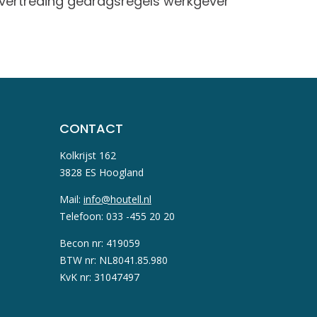
vertreding gedragsregels werkgever
toepas
werkza
CONTACT
Kolkrijst 162
3828 ES Hoogland
Mail:
info@houtell.nl
Telefoon: 033 -455 20 20
Becon nr: 419059
BTW nr: NL8041.85.980
KvK nr: 31047497