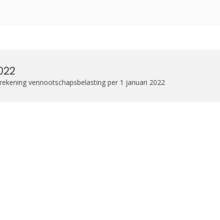
zoekformulier
022
rrekening vennootschapsbelasting per 1 januari 2022