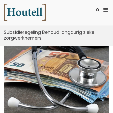
Ga
naar
Prim
Toon
de
zoekformu
Houtell
men
inhoud
voor
mobi
Subsidieregeling Behoud langdurig zieke
zorgwerknemers