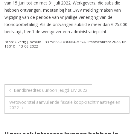
van 15 juni tot en met 31 juli 2022. Werkgevers, die subsidie
hebben ontvangen, moeten bij het UWV melding maken van
wijziging van de periode van vrijwillige verlenging van de
loondoorbetaling. Als de ontvangen subsidie meer dan € 25.000
bedraagt, heeft de werkgever een administratieplicht.
Bron: Overig | besluit | 3379886-1030664-MEVA, Staatscourant 2022, Nr.
16010 | 13-06-2022
Berichtnavigatie
Bandbreedtes uurloon jeugd-LIV 2022
Wetsvoorstel aanvullende fiscale koopkrachtmaatregelen
2022