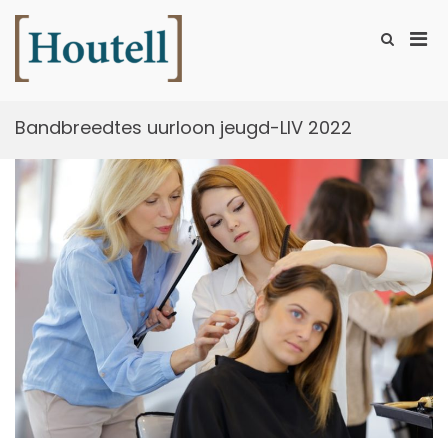
Ga
naar
Prim
Toon
de
zoekformu
Houtell
men
inhoud
voor
mobi
Bandbreedtes uurloon jeugd-LIV 2022