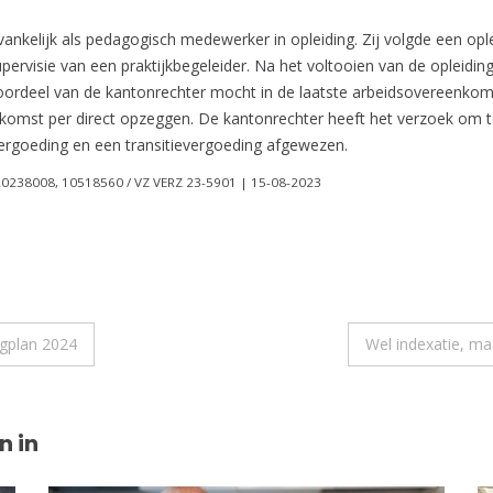
kelijk als pedagogisch medewerker in opleiding. Zij volgde een ople
upervisie van een praktijkbegeleider. Na het voltooien van de oplei
 oordeel van de kantonrechter mocht in de laatste arbeidsovereenk
enkomst per direct opzeggen. De kantonrechter heeft het verzoek o
 vergoeding en een transitievergoeding afgewezen.
20238008, 10518560 / VZ VERZ 23-5901 | 15-08-2023
ngplan 2024
Wel indexatie, ma
n in