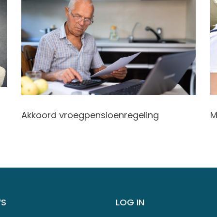
Akkoord vroegpensioenregeling
M
WS
LOG IN