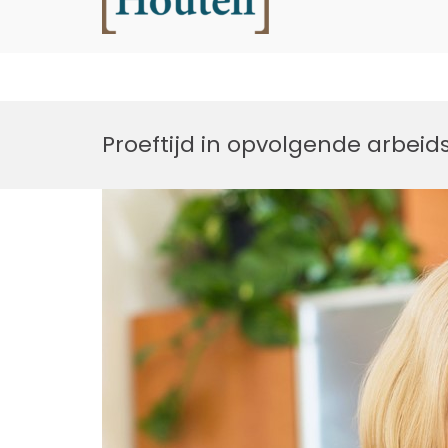
Houtell
Ga
naar
Proeftijd in opvolgende arbei
de
inhoud