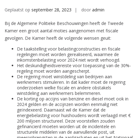
Geplaatst op
september 28, 2023
door
admin
Bij de Algemene Politieke Beschouwingen heeft de Tweede
Kamer een groot aantal moties aangenomen met fiscale
gevolgen. De Kamer heeft de volgende wensen geuit:
De taakstelling voor belastingconstructies en fiscale
regelingen moet worden gerealiseerd, waarmee de
inkomstenbelasting voor 2024 niet wordt verhoogd.
Het deskundigheidsvereiste voor toepassing van de 30%-
regeling moet worden aangescherpt.
De regering moet winstdeling van bedrijven aan
werknemers stimuleren. In dat kader moet de regering
onderzoeken welke fiscale en andere obstakels
winstdeling aan werknemers belemmeren.
De korting op accijns van benzine en diesel moet ook in
2024 gelden en de accijnzen worden eenmalig niet
geïndexeerd. Daarnaast wil de Kamer dat de
energiebelasting voor huishoudens wordt verlaagd met €
200 miljoen structureel. Deze voorstellen zouden
gefinancierd moeten worden uit de incidentele en
structurele middelen van de aanvullende post, uit
meeropbrengsten in de aardgasbaten en uit het Nationaal