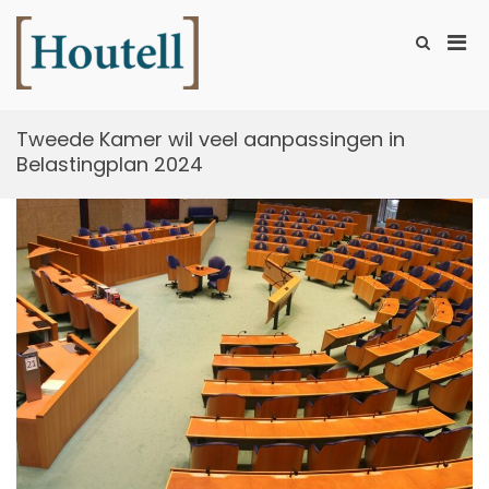
Ga
naar
Prim
Toon
de
zoekformu
Houtell
men
inhoud
voor
mobi
Tweede Kamer wil veel aanpassingen in
Belastingplan 2024