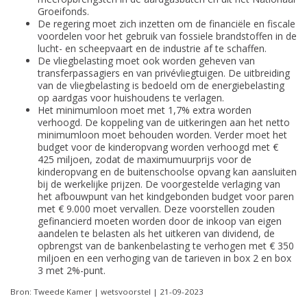
Groeifonds.
De regering moet zich inzetten om de financiële en fiscale
voordelen voor het gebruik van fossiele brandstoffen in de
lucht- en scheepvaart en de industrie af te schaffen.
De vliegbelasting moet ook worden geheven van
transferpassagiers en van privévliegtuigen. De uitbreiding
van de vliegbelasting is bedoeld om de energiebelasting
op aardgas voor huishoudens te verlagen.
Het minimumloon moet met 1,7% extra worden
verhoogd. De koppeling van de uitkeringen aan het netto
minimumloon moet behouden worden. Verder moet het
budget voor de kinderopvang worden verhoogd met €
425 miljoen, zodat de maximumuurprijs voor de
kinderopvang en de buitenschoolse opvang kan aansluiten
bij de werkelijke prijzen. De voorgestelde verlaging van
het afbouwpunt van het kindgebonden budget voor paren
met € 9.000 moet vervallen. Deze voorstellen zouden
gefinancierd moeten worden door de inkoop van eigen
aandelen te belasten als het uitkeren van dividend, de
opbrengst van de bankenbelasting te verhogen met € 350
miljoen en een verhoging van de tarieven in box 2 en box
3 met 2%-punt.
Bron: Tweede Kamer | wetsvoorstel | 21-09-2023