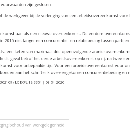
e voorwaarden zijn gesloten.
f de werkgever bij de verlenging van een arbeidsovereenkomst voor b
enkomst aan als een nieuwe overeenkomst. De eerdere overeenkomst
in 2015 niet langer een concurrentie- en relatiebeding tussen partije
zodra een keten van maximaal drie opeenvolgende arbeidsovereenkom
In dit geval betrof het derde arbeidsovereenkomst op rij, na twee 
nkomst voor onbepaalde tijd. Voor een arbeidsovereenkomst voor onbep
onden aan het schriftelijk overeengekomen concurrentiebeding en re
302109 / LC EXPL 18-3304 | 09-04-2020
gging behoud van werkgelegenheid