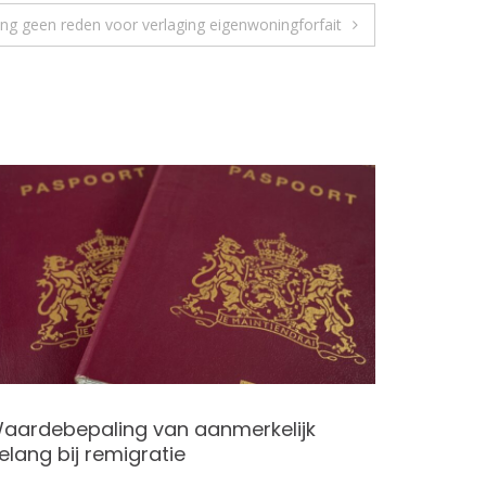
ing geen reden voor verlaging eigenwoningforfait
aardebepaling van aanmerkelijk
Cryptoh
elang bij remigratie
van in