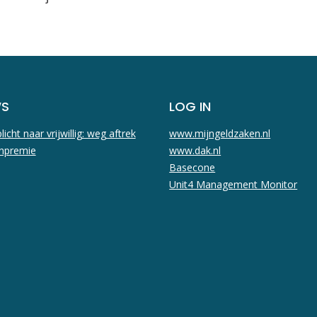
WS
LOG IN
licht naar vrijwillig: weg aftrek
www.mijngeldzaken.nl
npremie
www.dak.nl
Basecone
Unit4 Management Monitor