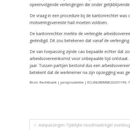
opeenvolgende verlengingen die onder gelijkblijvend
De vraag in een procedure bij de kantonrechter was o
motiveringsvereiste had moeten voldoen.
De kantonrechter merkte de verlengde arbeidsovere
geëindigd. Dit zou betekenen dat vanaf de verlenging 
De van toepassing zijnde cao bepaalde echter dat 
arbeidsovereenkomst voor onbepaalde tijd ontstaat. 
jaar. Tussen partijen bestond dus een arbeidsoveree
betekent dat de werknemer na zijn opzegging was geb
Bron: Rechtbank | jurisprudentie | ECLINLRBMNE20201199, 7
Berichtnavigatie
Aanpassingen Tijdelijke noodmaatregel overbru