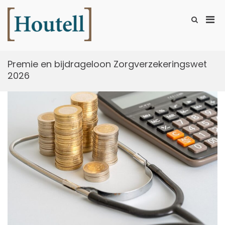
Ga
naar
Prim
Toon
de
zoekformu
Houtell
men
inhoud
voor
mobi
Premie en bijdrageloon Zorgverzekeringswet
2026