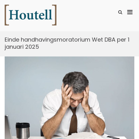
Ga
naar
Prim
Toon
de
zoekformu
Houtell
men
inhoud
voor
mobi
Einde handhavingsmoratorium Wet DBA per 1
januari 2025