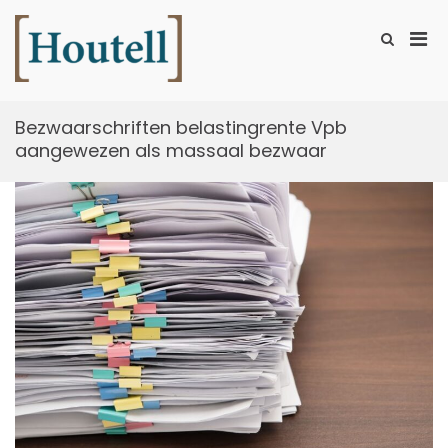
Ga
naar
Prim
Toon
de
zoekformu
Houtell
men
inhoud
voor
mobi
Bezwaarschriften belastingrente Vpb
aangewezen als massaal bezwaar