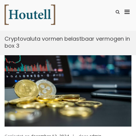
Ga
naar
Prim
Toon
de
zoekformu
Houtell
men
inhoud
voor
mobi
Cryptovaluta vormen belastbaar vermogen in
box 3