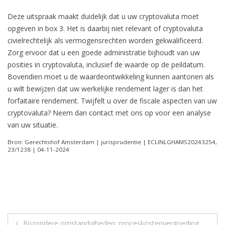
Deze uitspraak maakt duidelijk dat u uw cryptovaluta moet
opgeven in box 3. Het is daarbij niet relevant of cryptovaluta
civielrechtelijk als vermogensrechten worden gekwalificeerd.
Zorg ervoor dat u een goede administratie bijhoudt van uw
posities in cryptovaluta, inclusief de waarde op de peildatum.
Bovendien moet u de waardeontwikkeling kunnen aantonen als
u wilt bewijzen dat uw werkelijke rendement lager is dan het
forfaitaire rendement. Twijfelt u over de fiscale aspecten van uw
cryptovaluta? Neem dan contact met ons op voor een analyse
van uw situatie.
Bron: Gerechtshof Amsterdam | jurisprudentie | ECLINLGHAMS20243254,
23/1238 | 04-11-2024
Berichtnavigatie
Bijzondere omstandigheden: proceskostenvergoeding