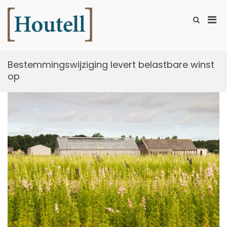
Ga
naar
Prim
Toon
de
zoekformu
Houtell
men
inhoud
voor
mobi
Bestemmingswijziging levert belastbare winst
op