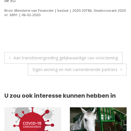
de EU.
Bron: Ministerie van Financiën | besluit | 2020-20786, Staatscourant 2020
nr. 6891 | 06-02-2020
Berichtnavigatie
Aan transitievergoeding gelijkwaardige cao-voorziening
Eigen woning en niet-samenlevende partners
U zou ook interesse kunnen hebben in