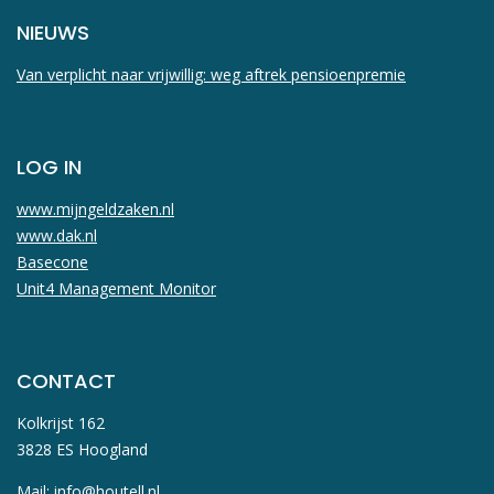
NIEUWS
Van verplicht naar vrijwillig: weg aftrek pensioenpremie
LOG IN
www.mijngeldzaken.nl
www.dak.nl
Basecone
Unit4 Management Monitor
CONTACT
Kolkrijst 162
3828 ES Hoogland
Mail:
info@houtell.nl