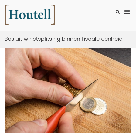
Ga
naar
Prim
Toon
de
zoekformu
Houtell
men
inhoud
voor
mobi
Besluit winstsplitsing binnen fiscale eenheid