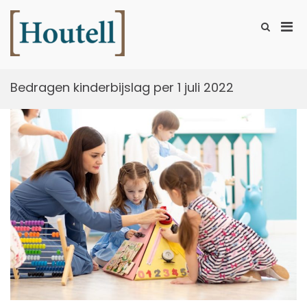
Ga
naar
Prim
Toon
de
zoekformu
Houtell
men
inhoud
voor
mobi
Bedragen kinderbijslag per 1 juli 2022