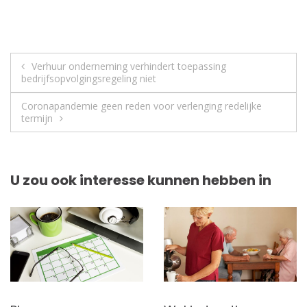
Berichtnavigatie
Verhuur onderneming verhindert toepassing
bedrijfsopvolgingsregeling niet
Coronapandemie geen reden voor verlenging redelijke
termijn
U zou ook interesse kunnen hebben in