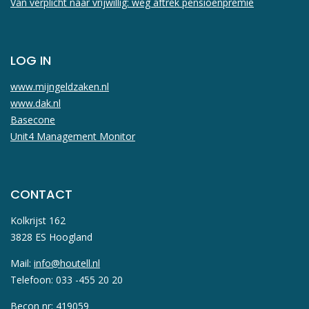
Van verplicht naar vrijwillig: weg aftrek pensioenpremie
LOG IN
www.mijngeldzaken.nl
www.dak.nl
Basecone
Unit4 Management Monitor
CONTACT
Kolkrijst 162
3828 ES Hoogland
Mail:
info@houtell.nl
Telefoon: 033 -455 20 20
Becon nr: 419059