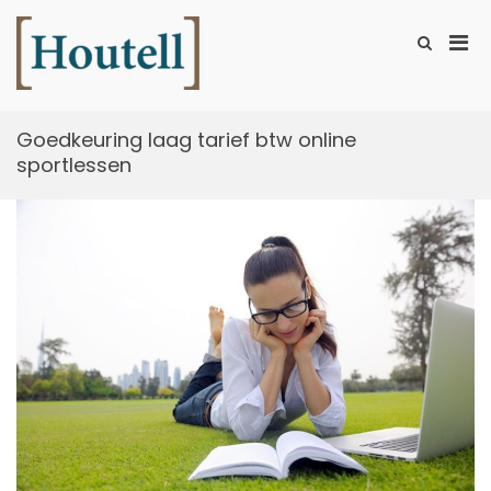
Ga
naar
Prim
Toon
de
zoekformu
Houtell
men
inhoud
voor
mobi
Goedkeuring laag tarief btw online
sportlessen