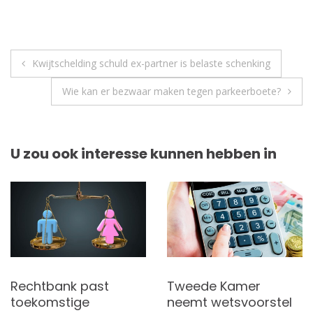
Berichtnavigatie
Kwijtschelding schuld ex-partner is belaste schenking
Wie kan er bezwaar maken tegen parkeerboete?
U zou ook interesse kunnen hebben in
Rechtbank past
Tweede Kamer
toekomstige
neemt wetsvoorstel