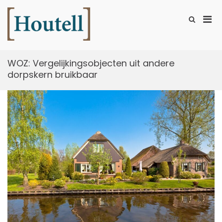
Ga
naar
Prim
Toon
de
zoekformu
Houtell
men
inhoud
voor
mobi
WOZ: Vergelijkingsobjecten uit andere
dorpskern bruikbaar