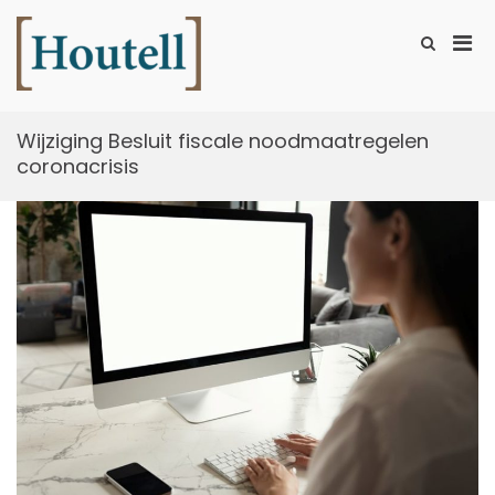
Ga
naar
Prim
Toon
de
zoekformu
Houtell
men
inhoud
voor
mobi
Wijziging Besluit fiscale noodmaatregelen
coronacrisis