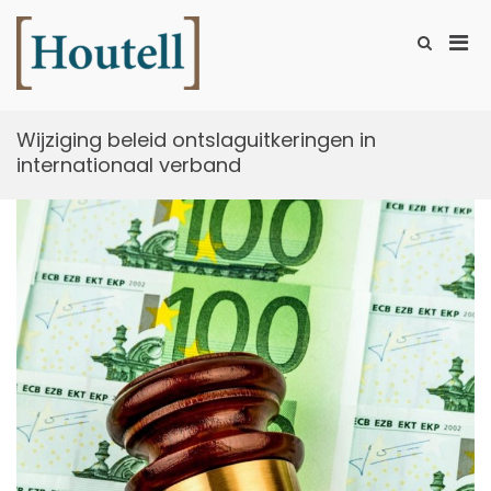
Ga
naar
Prim
Toon
de
zoekformu
Houtell
men
inhoud
voor
mobi
Wijziging beleid ontslaguitkeringen in
internationaal verband