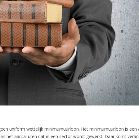
en uniform wettelijk minimumuurloon. Het minimumuurloon is een af
 van het aantal uren dat in een sector wordt gewerkt. Daar komt vera