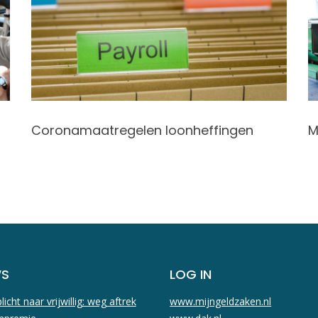
Coronamaatregelen loonheffingen
M
WS
LOG IN
licht naar vrijwillig: weg aftrek
www.mijngeldzaken.nl