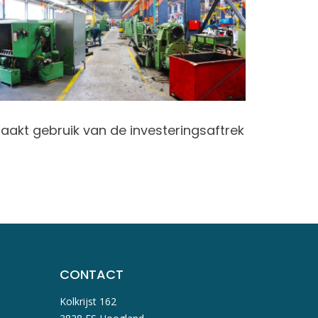
aakt gebruik van de investeringsaftrek
Aanpass
CONTACT
Kolkrijst 162