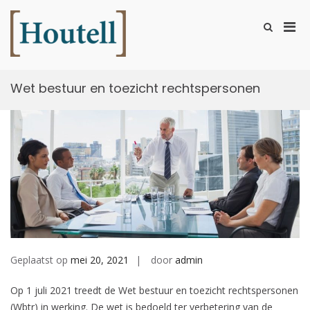
Ga
naar
Prim
Toon
de
zoekformu
Houtell
men
inhoud
voor
mobi
Wet bestuur en toezicht rechtspersonen
Geplaatst op
mei 20, 2021
door
admin
Op 1 juli 2021 treedt de Wet bestuur en toezicht rechtspersonen
(Wbtr) in werking. De wet is bedoeld ter verbetering van de