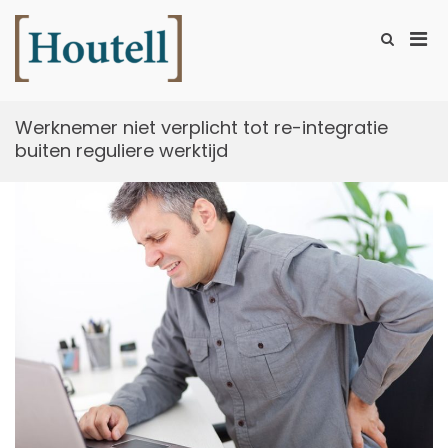
Ga
naar
Prim
Toon
de
zoekformu
Houtell
men
inhoud
voor
mobi
Werknemer niet verplicht tot re-integratie
buiten reguliere werktijd