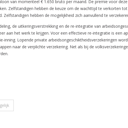
mumloon van momenteel € 1.650 bruto per maand. De premie voor deze
eken. Zelfstandigen hebben de keuze om de wachttijd te verkorten to
d. Zelfstandigen hebben de mogelijkheid zich aanvullend te verzekere
ing, de uitkeringsverstrekking en de re-integratie van arbeidsongesch
er aan het werk te krijgen. Voor een effectieve re-integratie is een 
ie-inning. Lopende private arbeidsongeschiktheidsverzekeringen worde
e stappen naar de verplichte verzekering. Net als bij de volksverzeker
rden.
elijk