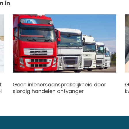
n in
t
Geen inlenersaansprakelijkheid door
G
l
slordig handelen ontvanger
k