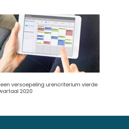
een versoepeling urencriterium vierde
Starters
wartaal 2020