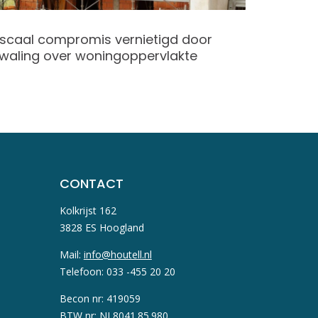
iscaal compromis vernietigd door
Aan tra
waling over woningoppervlakte
cao-voo
CONTACT
Kolkrijst 162
3828 ES Hoogland
Mail:
info@houtell.nl
Telefoon: 033 -455 20 20
Becon nr: 419059
BTW nr: NL8041.85.980