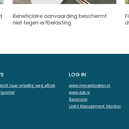
d
Beneficiaire aanvaarding beschermt
F
niet tegen erfbelasting
d
WS
LOG IN
licht naar vrijwillig: weg aftrek
www.mijngeldzaken.nl
npremie
www.dak.nl
Basecone
Unit4 Management Monitor