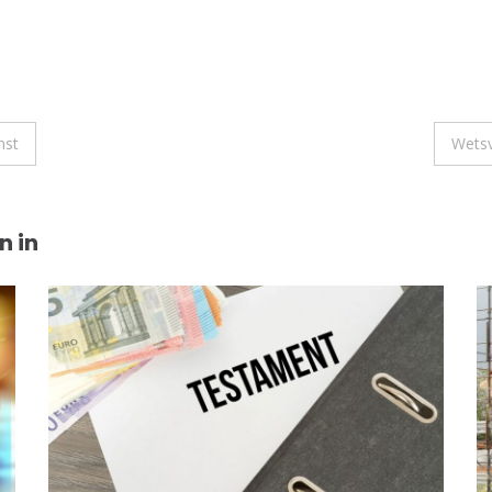
nst
Wets
n in