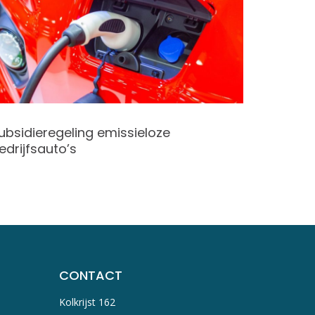
ubsidieregeling emissieloze
Subsidi
edrijfsauto’s
verduu
CONTACT
Kolkrijst 162