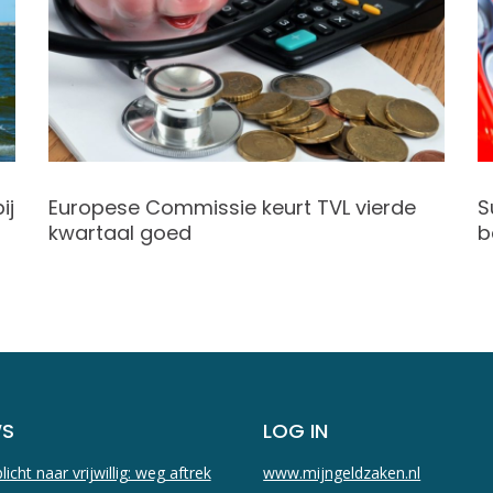
ij
Europese Commissie keurt TVL vierde
S
kwartaal goed
b
WS
LOG IN
licht naar vrijwillig: weg aftrek
www.mijngeldzaken.nl