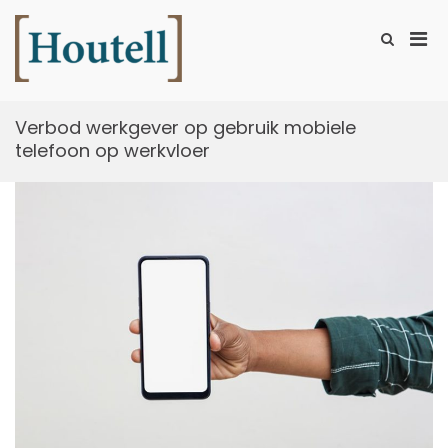
Ga
naar
Prim
Toon
de
zoekformu
Houtell
men
inhoud
voor
mobi
Verbod werkgever op gebruik mobiele
telefoon op werkvloer